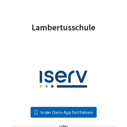
Lambertusschule
In der IServ-App fortfahren
oder