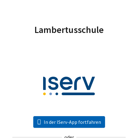
Lambertusschule
In der IServ-App fortfahren
oder